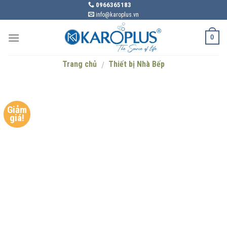
Skip
0966365183
info@karoplus.vn
to
content
0
Trang chủ
Thiết bị Nhà Bếp
/
Giảm
giá!