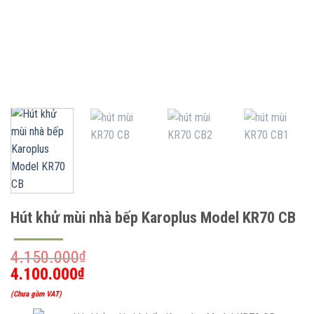
Hút khử mùi nhà bếp Karoplus Model KR70 CB
Giá
4.150.000
₫
gốc
4.100.000
₫
Giá
là:
(Chưa gồm VAT)
hiện
4.150.000₫.