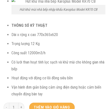
tại
là:
Hút khử mùi nhà bếp nhập khẩu Karoplus Model KR70 CB
4.100.000₫.
THÔNG SỐ KỸ THUẬT
Dài x rộng x cao 770x365x620
Trọng lượng 12 Kg
Công suất 12000m3/h
Có lưới than hoạt tính lọc sạch và khử mùi cho không gian nhà
bếp
Hoạt động với động cơ lõi đồng siêu bền
Vận hành đơn giản bằng cảm ứng điện dung hoặc cảm biến
chuyển động bàn tay
THÊM VÀO GIỎ HÀNG