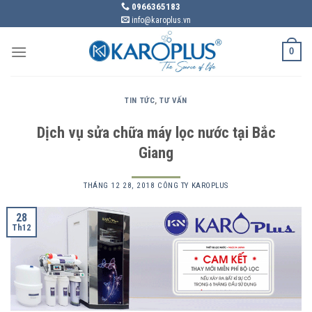
Skip
0966365183
info@karoplus.vn
to
content
0
TIN TỨC
,
TƯ VẤN
Dịch vụ sửa chữa máy lọc nước tại Bắc
Giang
THÁNG 12 28, 2018
CÔNG TY KAROPLUS
28
Th12