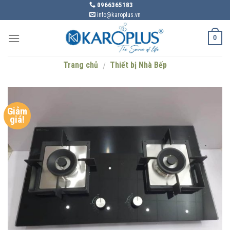
Skip
0966365183
info@karoplus.vn
to
content
0
Trang chủ
Thiết bị Nhà Bếp
/
Giảm
giá!