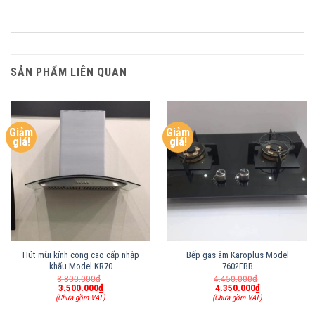
SẢN PHẨM LIÊN QUAN
Giảm
Giảm
giá!
giá!
Hút mùi kính cong cao cấp nhập
Bếp gas âm Karoplus Model
khẩu Model KR70
7602FBB
Giá
Giá
3.800.000
₫
4.450.000
₫
gốc
gốc
3.500.000
₫
4.350.000
₫
Giá
là:
Giá
là:
(Chưa gồm VAT)
(Chưa gồm VAT)
hiện
3.800.000₫.
hiện
4.450.000₫.
tại
tại