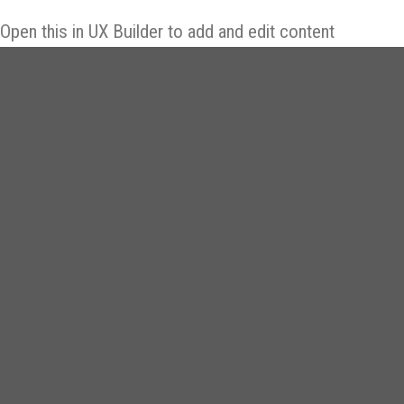
tại
là:
Open this in UX Builder to add and edit content
4.800.000₫.