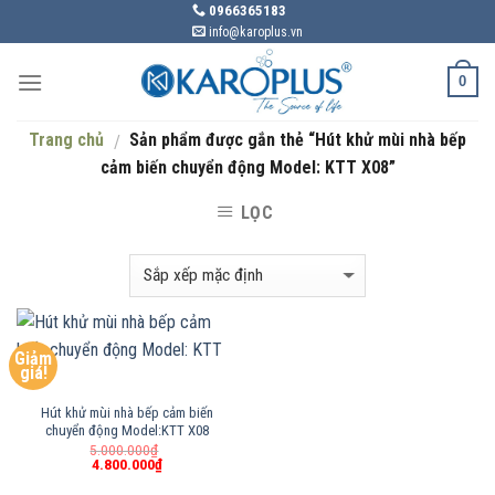
Skip
0966365183
info@karoplus.vn
to
content
0
Trang chủ
Sản phẩm được gắn thẻ “Hút khử mùi nhà bếp
/
cảm biến chuyển động Model: KTT X08”
LỌC
Giảm
giá!
Hút khử mùi nhà bếp cảm biến
chuyển động Model:KTT X08
Giá
5.000.000
₫
gốc
4.800.000
₫
Giá
là:
hiện
5.000.000₫.