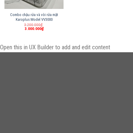
Combo chậu rửa và vòi rửa mặt
Karoplus Model VV3000
Giá
3.200.000
₫
gốc
3.000.000
₫
Giá
là:
hiện
3.200.000₫.
tại
là:
Open this in UX Builder to add and edit content
3.000.000₫.