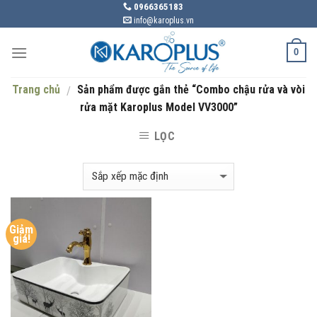
Skip
0966365183
info@karoplus.vn
to
content
0
Trang chủ
Sản phẩm được gắn thẻ “Combo chậu rửa và vòi
/
rửa mặt Karoplus Model VV3000”
LỌC
Giảm
giá!