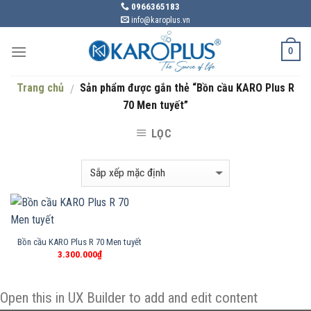
Skip
0966365183
info@karoplus.vn
to
content
0
Trang chủ
Sản phẩm được gắn thẻ “Bồn cầu KARO Plus R
/
70 Men tuyết”
LỌC
Bồn cầu KARO Plus R 70 Men tuyết
3.300.000
₫
Open this in UX Builder to add and edit content