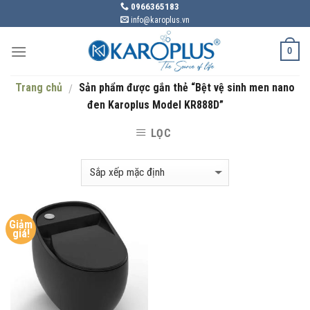
Skip
0966365183
info@karoplus.vn
to
content
0
Trang chủ
Sản phẩm được gắn thẻ “Bệt vệ sinh men nano
/
đen Karoplus Model KR888D”
LỌC
Giảm
giá!