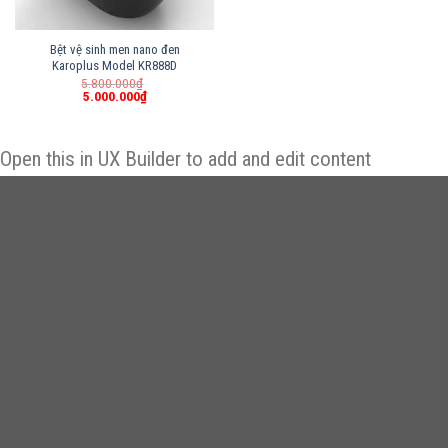
Bệt vệ sinh men nano đen
Karoplus Model KR888D
Giá
5.800.000
₫
gốc
5.000.000
₫
Giá
là:
hiện
5.800.000₫.
tại
là:
Open this in UX Builder to add and edit content
5.000.000₫.